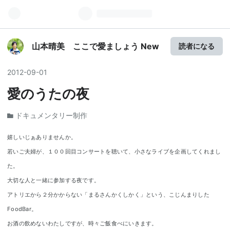
山本晴美 ここで愛ましょう New
読者になる
2012
-
09
-
01
愛のうたの夜
ドキュメンタリー制作
嬉しいじぁありませんか。
若いご夫婦が、１００回目コンサートを聴いて、小さなライブを企画してくれまし
た。
大切な人と一緒に参加する夜です。
アトリエから２分かからない「まるさんかくしかく」という、こじんまりした
FoodBar。
お酒の飲めないわたしですが、時々ご飯食べにいきます。