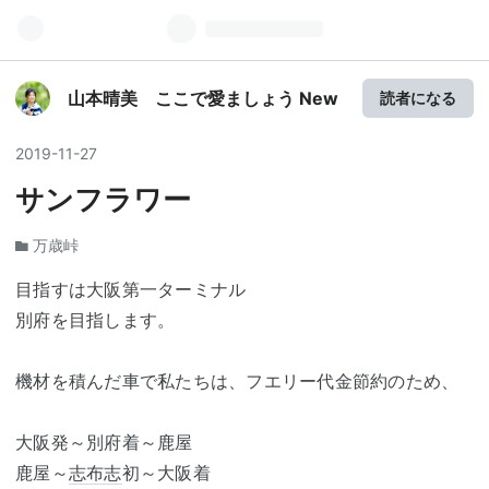
山本晴美 ここで愛ましょう New
読者になる
2019
-
11
-
27
サンフラワー
万歳峠
目指すは大阪第一ターミナル
別府を目指します。
機材を積んだ車で私たちは、フエリー代金節約のため、
大阪発～別府着～鹿屋
鹿屋～
志布志
初～大阪着